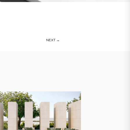
NEXT
→